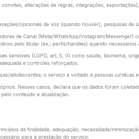
: convites, alterações de regras, integrações, exportações
avações/opcionais de voz (quando houver), pesquisas de sa
dores de Canal (Meta/WhatsApp/Instagram/Messenger) co
licos pelo titular (ex.: perfis/handles) quando necessário
s sensíveis (LGPD, art. 5, II) como saúde, biometria, orige
 adequada e controles reforçados.
s/adolescentes; o serviço é voltado a pessoas jurídicas e
óprios. Nesses casos, declara que os dados foram coletad
e pelo conteúdo e atualização.
ncípios da finalidade, adequação, necessidade/minimizaçã
ecessário para a prestação do serviço.