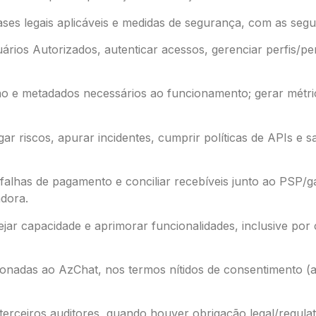
es legais aplicáveis e medidas de segurança, com as seguin
suários Autorizados, autenticar acessos, gerenciar perfis
 e metadados necessários ao funcionamento; gerar métrica
igar riscos, apurar incidentes, cumprir políticas de APIs e
r falhas de pagamento e conciliar recebíveis junto ao PSP
dora.
ejar capacidade e aprimorar funcionalidades, inclusive po
nadas ao AzChat, nos termos nítidos de consentimento (art. 
terceiros auditores, quando houver obrigação legal/regul