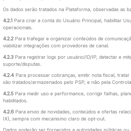
Os dados serão tratados na Plataforma, observadas as bas
4.2.1
Para criar a conta do Usuário Principal, habilitar U
operacionais.
4.2.2
Para trafegar e organizar conteúdos de comunicação
viabilizar integrações com provedores de canal.
4.2.3
Para registrar logs por usuário/ID/IP, detectar e mit
suporte/disputas.
4.2.4
Para processar cobranças, emitir nota fiscal, trata
são tratados/armazenados pelo PSP, e não pela Controla
4.2.5
Para medir uso e performance, corrigir falhas, plan
habilitados.
4.2.6
Para envio de novidades, conteúdos e ofertas relacio
IX), sempre com mecanismo claro de opt-out.
Dados poderão ser fornecidos a autoridades públicas ou 