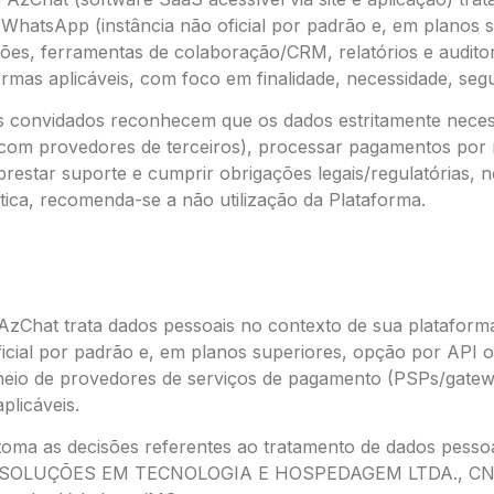
WhatsApp (instância não oficial por padrão e, em planos su
es, ferramentas de colaboração/CRM, relatórios e auditor
ormas aplicáveis, com foco em finalidade, necessidade, seg
ios convidados reconhecem que os dados estritamente neces
s com provedores de terceiros), processar pagamentos por 
estar suporte e cumprir obrigações legais/regulatórias, nos
ica, recomenda-se a não utilização da Plataforma.
o AzChat trata dados pessoais no contexto de sua plataform
cial por padrão e, em planos superiores, opção por API of
meio de provedores de serviços de pagamento (PSPs/gatew
plicáveis.
 toma as decisões referentes ao tratamento de dados pessoa
ITE SOLUÇÕES EM TECNOLOGIA E HOSPEDAGEM LTDA., CNPJ