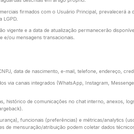
aguardas descritas em artigo próprio.
omerciais firmados com o Usuário Principal, prevalecerá a 
da LGPD.
o vigente e a data de atualização permanecerão disponíveis
e e/ou mensagens transacionais.
J, data de nascimento, e-mail, telefone, endereço, creden
s via canais integrados (WhatsApp, Instagram, Messenger,
 histórico de comunicações no chat interno, anexos, logs 
argeback).
urança), funcionais (preferências) e métricas/analytics (
ações de mensuração/atribuição podem coletar dados técnic