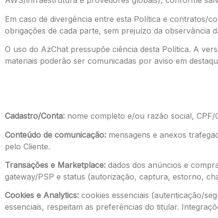
AWS/infraestrutura e provedores globais), conforme salv
Em caso de divergência entre esta Política e contratos/c
obrigações de cada parte, sem prejuízo da observância 
O uso do AzChat pressupõe ciência desta Política. A versã
materiais poderão ser comunicadas por aviso em destaqu
Cadastro/Conta:
nome completo e/ou razão social, CPF/CNP
Conteúdo de comunicação:
mensagens e anexos trafegado
pelo Cliente.
Transações e Marketplace:
dados dos anúncios e compras,
gateway/PSP e status (autorização, captura, estorno, ch
Cookies e Analytics:
cookies essenciais (autenticação/seg
essenciais, respeitam as preferências do titular. Integr