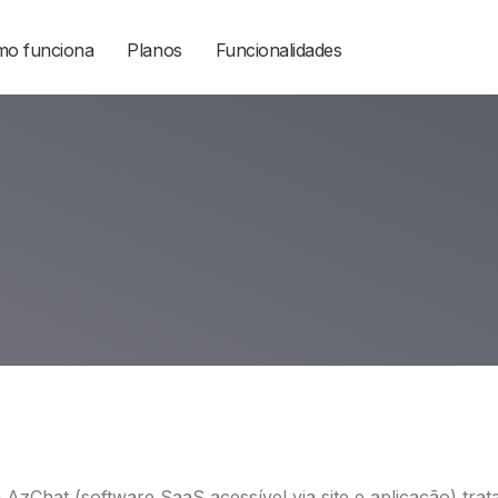
o funciona
Planos
Funcionalidades
 AzChat (software SaaS acessível via site e aplicação) tra