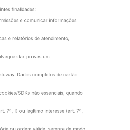
tes finalidades:
/permissões e comunicar informações
s e relatórios de atendimento;
 salvaguardar provas em
/gateway. Dados completos de cartão
r cookies/SDKs não essenciais, quando
7º, I) ou legítimo interesse (art. 7º,
atória ou ordem válida, sempre de modo