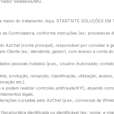
ernador Valadares/MG.
idades e meios do tratamento. Aqui, STARTSITE SOLUÇÕE
e da Controladora, conforme instruções (ex.: provedores d
e do AzChat (conta principal), responsável por convidar e g
pelo Cliente (ex.: atendente, gestor), com acesso à conta d
 dados pessoais tratados (p.ex., Usuário Autorizado; conta
a, produção, recepção, classificação, utilização, acesso, 
inação etc.).
e podem realizar controles antifraude/KYC, atuando com
ndamentos legais.
erações cursadas pelo AzChat (p.ex., conversas de What
ica/jurídica identificada ou identificável (ex.: nome, e-mail