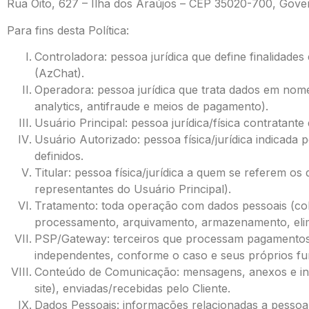
Rua Oito, 627 – Ilha dos Araújos – CEP 35020-700, Gov
Para fins desta Política:
Controladora: pessoa jurídica que define final
(AzChat).
Operadora: pessoa jurídica que trata dados em nom
analytics, antifraude e meios de pagamento).
Usuário Principal: pessoa jurídica/física contratant
Usuário Autorizado: pessoa física/jurídica indicada 
definidos.
Titular: pessoa física/jurídica a quem se referem os
representantes do Usuário Principal).
Tratamento: toda operação com dados pessoais (colet
processamento, arquivamento, armazenamento, elim
PSP/Gateway: terceiros que processam pagamentos 
independentes, conforme o caso e seus próprios fu
Conteúdo de Comunicação: mensagens, anexos e int
site), enviadas/recebidas pelo Cliente.
Dados Pessoais: informações relacionadas a pessoa fís