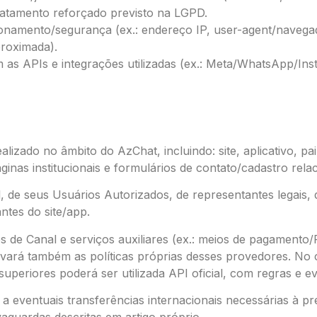
ratamento reforçado previsto na LGPD.
onamento/segurança (ex.: endereço IP, user-agent/navegad
roximada).
 as APIs e integrações utilizadas (ex.: Meta/WhatsApp/Ins
alizado no âmbito do AzChat, incluindo: site, aplicativo, p
nas institucionais e formulários de contato/cadastro rela
al, de seus Usuários Autorizados, de representantes legais
antes do site/app.
de Canal e serviços auxiliares (ex.: meios de pagamento/
servará também as políticas próprias desses provedores. N
os superiores poderá ser utilizada API oficial, com regras e e
e a eventuais transferências internacionais necessárias à pr